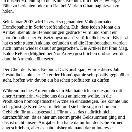
in unserer Abteilung in der Klinik Erebuni, um über schwierige
Fälle zu berichten oder um Rat bei Mariam Gharabaghtzyan zu
holen.
Seit Januar 2007 wird in zwei so genannten Volksjournalen
Homöopathie in Serie veröffentlicht. D.h. dass jeden Monat ein
Artikel über akute Behandlungen gedruckt wird und somit ein
„homöopathischer Fortsetzungsroman“ veröffentlicht wird. Bis jetzt
hat es sehr guten Anklang gefunden und die Homöopathen werden
auch immer wieder darauf angesprochen. Die Artikel hat Frau Mag.
Isolde Reßler (Mitglied bei Nor Arew) geschrieben und sie wurden
dann in Armenien übersetzt.
Der Chef der Klinik Erebuni, Dr. Koushkjan, wurde dieses Jahr
Gesundheitsminister. Da er der Homöopathie sehr positiv gegenüber
steht, hoffen wir, davon ein bisschen profitieren zu dürfen.
Während meines Aufenthaltes im Mai hatte ich ein Gespräch mit
einer Armenierin, welche uns dazu animieren wollte, in die
Produktion homöopathischer Arzneien einzusteigen. Sie könnte uns
sehr günstige Kredite vermitteln und sie hatte sogar schon ein
Gebäude für uns ausgesucht. Für uns ist das natürlich nicht
durchzuführen, da es hier um enorm große Geldsummen ging und
das ist nicht unsere Aufgabe. Ich hatte daraufhin deutsche Firmen
angeschrieben, aber es hatte bisher niemand daran Interesse.