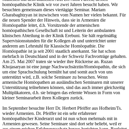
homöopathische Klinik wir vor zwei Jahren besucht haben. Wir
besuchten gemeinsam dieses viertägige Seminar. Mariam
Gharabaghtzyan ist inzwischen vom Namen her vielen bekannt. Für
die neuen Spender der Hinweis, dass sie in Armenien die
Homöopathie leitet, d.h. Vorsitzende der armenischen
homöopathischen Gesellschaft ist und Leiterin der ambulanten
klinischen Abteilung in der Klinik Erebuni. Sie hält regelmäßig
Supervisionsstunden für die Kollegen ab und unterrichtet unter
anderem am Lehrstuhl für Klassische Homöopathie. Die
Homöopathie ist ja seit 2001 staatlich anerkannt. Sie hat schon
mehrfach in Deutschland und in der Schweiz Fachvorträge gehalten.
Am 25. Mai 2007 traten sie wieder ihre Rückreise an. Ruzan
Khojasaryan ist eine junge Nachwuchsärztin/Homöopathin, die sich
um eine Sprachschulung bemüht hat und somit auch von uns
unterstützt wird, z.B. solche Seminare zu besuchen. Wenn
armenische Homöopathen an ausländischen Seminaren mit unserer
Unterstützung teilnehmen können, sind das auch immer gleichzeitig
Multiplikatoren, d.h. sie bringen das erlernte Wissen in Form von
kleiner Seminararbeit ihren Kollegen zurück.
Im September besuchte Herr Dr. Herbert Pfeiffer aus Hofheim/Ts.
wieder Armenien. Dr. Pfeiffer ist ein sehr erfahrener
homöopathischer Kinderarzt und ist nun schon mehrmals mit in
Armenien gewesen. Seine Seminare sind dort sehr beliebt, weil er
aus einem reichen Erfahrungsschatz heraus berichten kann. Begleitet