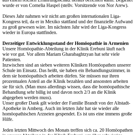
wurde er von Cornelia Haspel (stellv. Vorsitzende von Nor Arew).
Dieses Jahr nahmen wir nicht am großen internationalen Liga-
Kongress teil, da er in Mexiko stattfand und der finanzielle Aufwand
zu groß gewesen wäre. Im nächsten Jahr wird der Liga-Kongress
wieder in Europa stattfinden.
Derzeitiger Entwicklungsstand der Homöopathie in Armenien
Unsere Homöopathie-Abteilung in der Klinik Erebuni läuft nach
wie vor gut. Vor allem Mariam Gharabaghtzyan hat sehr viele
Patienten.
Inzwischen sind an sieben weiteren Kliniken Homöopathen unserer
Schule im Einsatz. Das heißt, sie haben ein Behandlungszimmer, in
dem sie homöopathisch arbeiten dürfen. Sie müssen nur ihren
prozentualen Anteil an die Klinik bezahlen und ansonsten arbeiten
sie für sich. (Man muss allerdings wissen, dass die homöopathische
Behandlung sehr billig ist und davon noch 2/3 an die Klinik
abgegeben werden muss).
Unser großer Dank gilt wieder der Familie Brandt von der Altstadt-
Apotheke in Amberg. Auch im letzten Jahr hat sie wieder alle
homöopathischen Arzneien gespendet. Es ist uns eine immens große
Hilfe.
Jeden letzten Mittwoch des Monats treffen sich ca. 20 Homöopathen