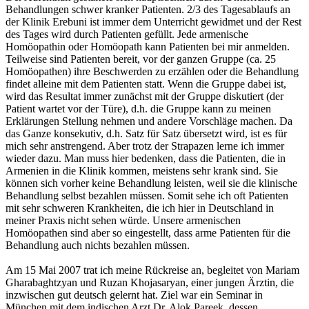
Behandlungen schwer kranker Patienten. 2/3 des Tagesablaufs an
der Klinik Erebuni ist immer dem Unterricht gewidmet und der Rest
des Tages wird durch Patienten gefüllt. Jede armenische
Homöopathin oder Homöopath kann Patienten bei mir anmelden.
Teilweise sind Patienten bereit, vor der ganzen Gruppe (ca. 25
Homöopathen) ihre Beschwerden zu erzählen oder die Behandlung
findet alleine mit dem Patienten statt. Wenn die Gruppe dabei ist,
wird das Resultat immer zunächst mit der Gruppe diskutiert (der
Patient wartet vor der Türe), d.h. die Gruppe kann zu meinen
Erklärungen Stellung nehmen und andere Vorschläge machen. Da
das Ganze konsekutiv, d.h. Satz für Satz übersetzt wird, ist es für
mich sehr anstrengend. Aber trotz der Strapazen lerne ich immer
wieder dazu. Man muss hier bedenken, dass die Patienten, die in
Armenien in die Klinik kommen, meistens sehr krank sind. Sie
können sich vorher keine Behandlung leisten, weil sie die klinische
Behandlung selbst bezahlen müssen. Somit sehe ich oft Patienten
mit sehr schweren Krankheiten, die ich hier in Deutschland in
meiner Praxis nicht sehen würde. Unsere armenischen
Homöopathen sind aber so eingestellt, dass arme Patienten für die
Behandlung auch nichts bezahlen müssen.
Am 15 Mai 2007 trat ich meine Rückreise an, begleitet von Mariam
Gharabaghtzyan und Ruzan Khojasaryan, einer jungen Ärztin, die
inzwischen gut deutsch gelernt hat. Ziel war ein Seminar in
München mit dem indischen Arzt Dr. Alok Pareek, dessen