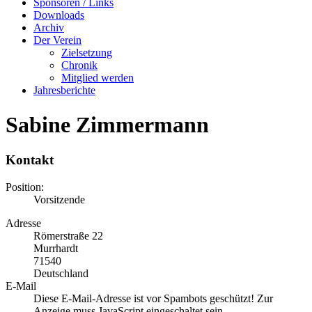
Sponsoren / Links
Downloads
Archiv
Der Verein
Zielsetzung
Chronik
Mitglied werden
Jahresberichte
Sabine Zimmermann
Kontakt
Position:
Vorsitzende
Adresse
Römerstraße 22
Murrhardt
71540
Deutschland
E-Mail
Diese E-Mail-Adresse ist vor Spambots geschützt! Zur
Anzeige muss JavaScript eingeschaltet sein.